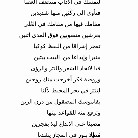
لتمسك في الآداب منتصَف العصا
فتأوي إلى ركْنَينِ منها شديدين
مقامك فيها من مقامك في العُلى
بعرشين منصوبين فوق المدى اثنين
تفجر إشراقا من اللفظ كوكبا
منيرا وإبداعا من. البيت بيتين
فيا لاتحاد الشعر والنثر والرؤى
وروضة فكر أخرجت منك زوجين
لِتنثرَ في بحر المحيط لآلئا
بقاموسك المصقول من درن الرين
وترفع منه للقواعد بيتها
مضيئا على الإبداع ليلا بفجرين
مُطِلا بنور في المجاز يشدنا