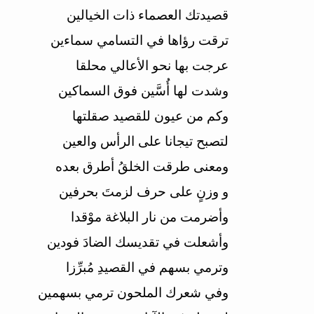
قصيدتك العصماء ذات الخيالين
ترقت رؤاها في التسامي سماءين
عرجت بها نحو الأعالي محلقا
وشدت لها أُسَّين فوق السماكين
وكم من عيون للقصيد صقلتها
لتصبح تيجانا على الرأس والعين
ومعنى طرقت الخلقُ أطرق بعده
و وزنٍ على حرف لزمتَ بحرفين
وأضرمت من نار البلاغة موْقدا
وأشعلت في تقديسك الضادَ فودين
وترمي بسهم في القصيدِ مُبرِّزا
وفي شعرك الملحون ترمي بسهمين